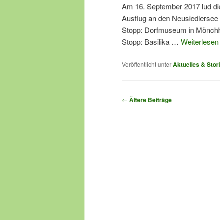
Am 16. September 2017 lud die
Ausflug an den Neusiedlersee 
Stopp: Dorfmuseum in Mönchho
Stopp: Basilika …
Weiterlese
Veröffentlicht unter
Aktuelles & Stor
Beitragsnavigation
←
Ältere Beiträge