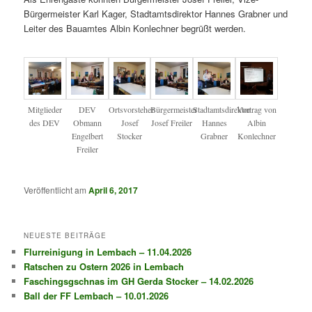
Bürgermeister Karl Kager, Stadtamtsdirektor Hannes Grabner und
Leiter des Bauamtes Albin Konlechner begrüßt werden.
Mitglieder
DEV
Ortsvorsteher
Bürgermeister
Stadtamtsdirektor
Vortrag von
des DEV
Obmann
Josef
Josef Freiler
Hannes
Albin
Engelbert
Stocker
Grabner
Konlechner
Freiler
Veröffentlicht am
April 6, 2017
NEUESTE BEITRÄGE
Flurreinigung in Lembach – 11.04.2026
Ratschen zu Ostern 2026 in Lembach
Faschingsgschnas im GH Gerda Stocker – 14.02.2026
Ball der FF Lembach – 10.01.2026