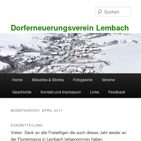
Zum
Zum
primären
sekundären
Such
Inhalt
Inhalt
springen
springen
Dorferneuerungsverein Lembach
Hauptmenü
Home
Aktuelles & Stories
Fotogalerie
Vereine
Geschichte
Kontakt und Impressum
Links
Feedback
MONATSARCHIV:
APRIL 2017
KURZMITTEILUNG
Vielen Dank an alle Freiwilligen die auch dieses Jahr wieder an
der Flurreinigung in Lembach teilgenommen haben.