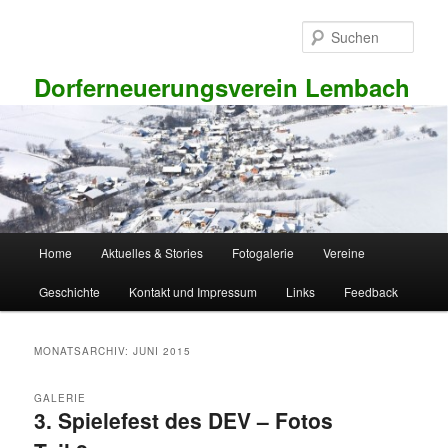
Zum
Zum
primären
sekundären
Such
Inhalt
Inhalt
springen
springen
Dorferneuerungsverein Lembach
Hauptmenü
Home
Aktuelles & Stories
Fotogalerie
Vereine
Geschichte
Kontakt und Impressum
Links
Feedback
MONATSARCHIV:
JUNI 2015
GALERIE
3. Spielefest des DEV – Fotos