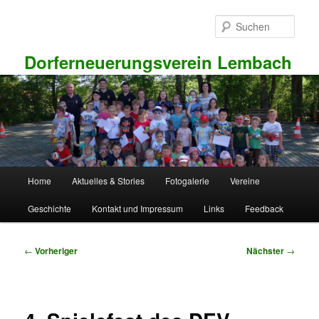
Zum
primären
Such
Inhalt
springen
Dorferneuerungsverein Lembach
Hauptmenü
Home
Aktuelles & Stories
Fotogalerie
Vereine
Geschichte
Kontakt und Impressum
Links
Feedback
Beitragsnavigation
←
Vorheriger
Nächster
→