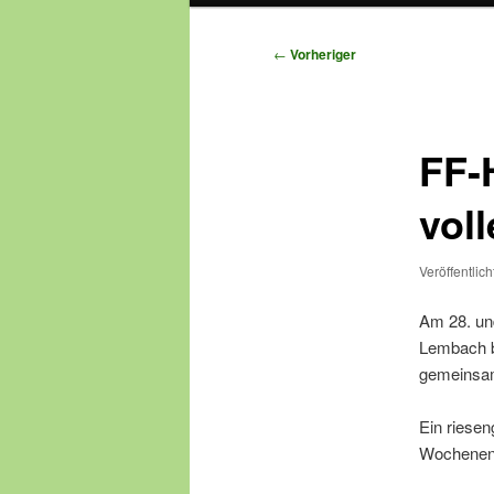
Beitragsnavigation
←
Vorheriger
FF-
voll
Veröffentlic
Am 28. und
Lembach b
gemeinsam
Ein riese
Wochenend