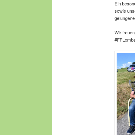
Ein beson
sowie un
gelungene
Wir freuen
#FFLemba