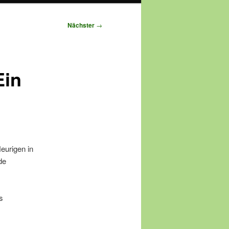
Nächster
→
Ein
eurigen in
de
s