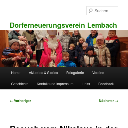
Zum
primären
Such
Inhalt
springen
Dorferneuerungsverein Lembach
Hauptmenü
Home
Aktuelles & Stories
Fotogalerie
Vereine
Geschichte
Kontakt und Impressum
Links
Feedback
Beitragsnavigation
←
Vorheriger
Nächster
→