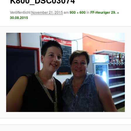
K800_DSC03074
Veröffentlicht
November 21, 2015
am
900 × 600
in
FF-Heuriger 29. +
30.08.2015